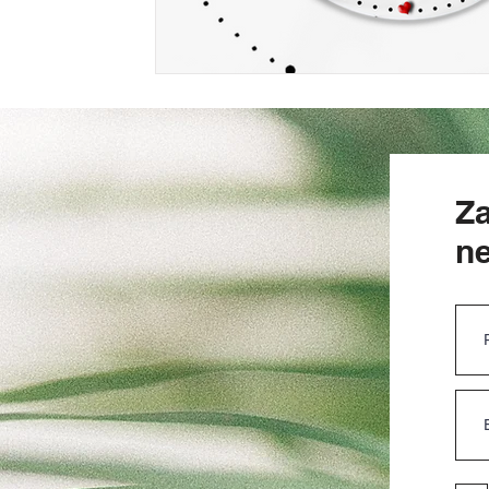
Za
ne