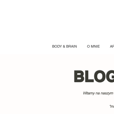
BODY & BRAIN
O MNIE
A
BLO
Witamy na naszym b
"mi