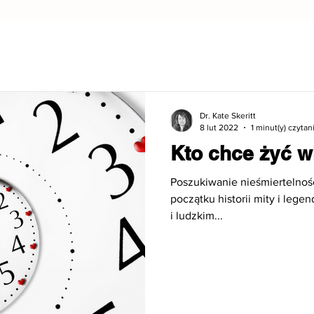
Dr. Kate Skeritt
8 lut 2022
1 minut(y) czytan
Kto chce żyć w
Poszukiwanie nieśmiertelnoś
początku historii mity i leg
i ludzkim...