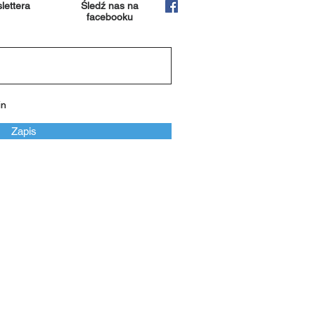
lettera
Śledź nas na
facebooku
in
Zapis