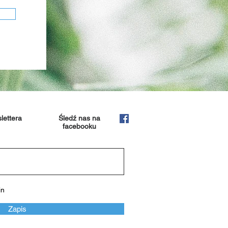
lettera
Śledź nas na
facebooku
in
Zapis