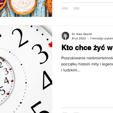
Dr. Kate Skeritt
8 lut 2022
1 minut(y) czytan
Kto chce żyć w
Poszukiwanie nieśmiertelnoś
początku historii mity i leg
i ludzkim...