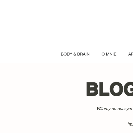
BODY & BRAIN
O MNIE
A
BLO
Witamy na naszym b
"mi