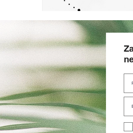
Za
ne